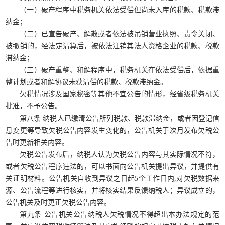
（一）破产程序中税务机关依法受偿但尚未入库的税款、税款滞
纳金；
（二）已宣告破产、解散或者依法被吊销营业执照、责令关闭、
被撤销的，经法定清算后，被依法注销其法人资格企业的税款、税款
滞纳金；
（三）破产重整、和解程序中，税务机关在依法受偿后，依据重
整计划或者和解协议未获清偿的税款、税款滞纳金。
欠税情况涉及国家秘密等其他不宜公告的情形，经省级税务机关
批准，不予公告。
第八条 纳税人已缴清公告所列税款、税款滞纳金，或者因登记信
息变更等导致欠税公告内容发生变化的，公告机关于次月发布欠税公
告时更新相关内容。
欠税公告发布后，纳税人认为欠税公告内容与其实际情况不符，
或者欠税公告程序违法的，可以书面向公告机关提出异议，并提供有
关证明材料。公告机关自收到异议之日起5个工作日内,对欠税数据来
源、公告流程等进行核实，并将核实结果反馈纳税人；异议成立的，
公告机关及时更正欠税公告内容。
第九条 公告机关公告纳税人欠税情况不得超出本办法规定的范