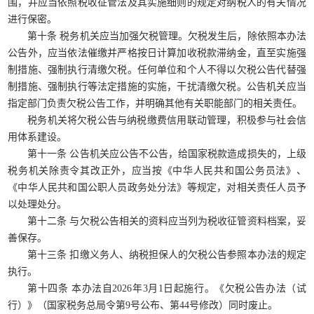
围，并应当依照税收征管法及其实施细则的规定对纳税人的有关情况
进行保密。
第十条 税务机关应当加强欠税管理。欠税发生后，除依照本办法
公告外，应当依法催缴并严格按日计算加收税款滞纳金，直至实施强
制措施、强制执行清缴欠税。任何单位和个人不得以欠税公告代替强
制措施、强制执行等法定措施的实施，干扰清缴欠税。公告机关应当
指定部门负责欠税公告工作，并明确其他有关职能部门的相关责任。
税务机关将欠税公告与纳税缴费信用联动管理，积极参与社会信
用体系建设。
第十一条 公告机关应公告不公告，给国家税款造成损失的，上级
税务机关除责令其改正外，应当按《中华人民共和国公务员法》、
《中华人民共和国公职人员政务处分法》等规定，对相关责任人员予
以处理处分。
第十二条 与欠税公告相关的资料应当列为税收征管资料档案，妥
善保存。
第十三条 扣缴义务人、纳税担保人的欠税公告参照本办法的规定
执行。
第十四条 本办法自2026年3月1日起施行。《欠税公告办法（试
行）》（国家税务总局令第9号公布、第44号修改）同时废止。