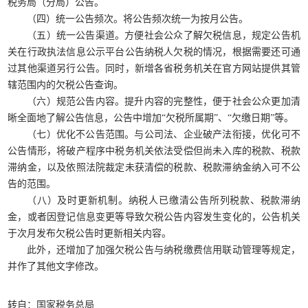
税务局（分局）公告。
（四）统一公告频次。将公告频次统一为按月公告。
（五）统一公告渠道。方便社会公众了解欠税信息，规定公告机
关在行政执法信息公示平台公告纳税人欠税的情况，根据需要还可通
过其他渠道另行公告。同时，新增各省税务机关在官方网站提供其管
辖范围内的欠税公告查询。
（六）规范公告内容。提升内容的完整性，便于社会公众更加清
晰全面地了解公告信息，公告中增加“欠税所属期”、“欠缴日期”等。
（七）优化不公告范围。与公司法、企业破产法衔接，优化可不
公告情形，将破产程序中税务机关依法受偿但尚未入库的税款、税款
滞纳金，以及依照法院裁定未获清偿的税款、税款滞纳金纳入可不公
告的范围。
（八）及时更新机制。纳税人已缴清公告所列税款、税款滞纳
金，或者因登记信息变更等导致欠税公告内容发生变化的，公告机关
于次月发布欠税公告时更新相关内容。
此外，还增加了加强欠税公告与纳税缴费信用联动管理等规定，
并作了其他文字修改。
转自：国家税务总局