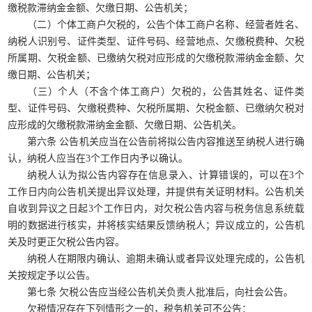
缴税款滞纳金金额、欠缴日期、公告机关；
（二）个体工商户欠税的，公告个体工商户名称、经营者姓名、
纳税人识别号、证件类型、证件号码、经营地点、欠缴税费种、欠税
所属期、欠税金额、已缴纳欠税对应形成的欠缴税款滞纳金金额、欠
缴日期、公告机关；
（三）个人（不含个体工商户）欠税的，公告其姓名、证件类
型、证件号码、欠缴税费种、欠税所属期、欠税金额、已缴纳欠税对
应形成的欠缴税款滞纳金金额、欠缴日期、公告机关。
第六条 公告机关应当在公告前将拟公告内容推送至纳税人进行确
认，纳税人应当在3个工作日内予以确认。
纳税人认为拟公告内容存在信息录入、计算错误的，可以在3个
工作日内向公告机关提出异议处理，并提供有关证明材料。公告机关
自收到异议之日起3个工作日内，对欠税公告内容与税务信息系统载
明的数据进行核实，并将核实结果反馈纳税人；异议成立的，公告机
关及时更正欠税公告内容。
纳税人在期限内确认、逾期未确认或者异议处理完成的，公告机
关按规定予以公告。
第七条 欠税公告应当经公告机关负责人批准后，向社会公告。
欠税情况存在下列情形之一的，税务机关可不公告：