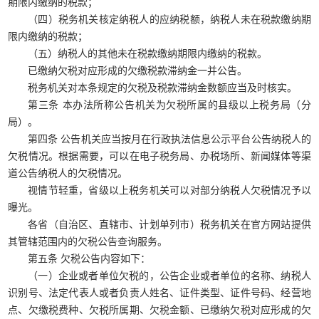
期限内缴纳的税款；
（四）税务机关核定纳税人的应纳税额，纳税人未在税款缴纳期
限内缴纳的税款；
（五）纳税人的其他未在税款缴纳期限内缴纳的税款。
已缴纳欠税对应形成的欠缴税款滞纳金一并公告。
税务机关对本条规定的欠税及税款滞纳金数额应当及时核实。
第三条 本办法所称公告机关为欠税所属的县级以上税务局（分
局）。
第四条 公告机关应当按月在行政执法信息公示平台公告纳税人的
欠税情况。根据需要，可以在电子税务局、办税场所、新闻媒体等渠
道公告纳税人的欠税情况。
视情节轻重，省级以上税务机关可以对部分纳税人欠税情况予以
曝光。
各省（自治区、直辖市、计划单列市）税务机关在官方网站提供
其管辖范围内的欠税公告查询服务。
第五条 欠税公告内容如下：
（一）企业或者单位欠税的，公告企业或者单位的名称、纳税人
识别号、法定代表人或者负责人姓名、证件类型、证件号码、经营地
点、欠缴税费种、欠税所属期、欠税金额、已缴纳欠税对应形成的欠