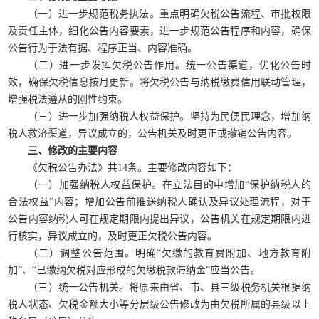
（一）进一步规范税务执法。重点明确欠税公告流程、审批权限
及责任主体，细化公告内容要素，进一步规范公告程序和内容，确保
公告行为于法有据、程序正当、内容准确。
（二）进一步发挥欠税公告作用。统一公告渠道，优化公告时
效，确保欠税信息按月更新。将欠税公告与纳税缴费信用联动管理，
增强税法遵从的刚性约束。
（三）进一步加强纳税人权益保护。坚持为民便民理念，增加纳
税人救济渠道，异议成立的，公告机关及时更正或撤销公告内容。
三、修改的主要内容
《欠税公告办法》共14条。主要修改内容如下：
（一）加强纳税人权益保护。在立法目的中增加“保护纳税人的
合法权益”内容；增加公告前推送纳税人确认及异议处理流程，对于
公告内容纳税人可在规定期限内提出异议，公告机关在规定期限内进
行核实，异议成立的，及时更正欠税公告内容。
（二）调整公告范围。明确“欠缴的教育费附加、地方教育附
加”、“已缴纳欠税对应形成的欠缴税款滞纳金”应当公告。
（三）统一公告机关。将原来由省、市、县三级税务机关根据纳
税人状态、欠税金额大小等分层级公告修改为由欠税所属的县级以上