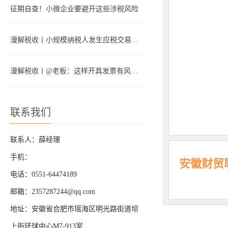
征期自查！小微企业要避开这些涉税风险
漫解税收丨小规模纳税人发生应税交易，注意这3个风险点
漫解税收丨@老板：这样开具发票有风险！
联系我们
联系人：薛经理
手机：
安徽财贸
电话：0551-64474189
邮箱：2357287244@qq.com
地址：安徽省合肥市瑶海区明光路街道坝
上街环球中心M7-913室